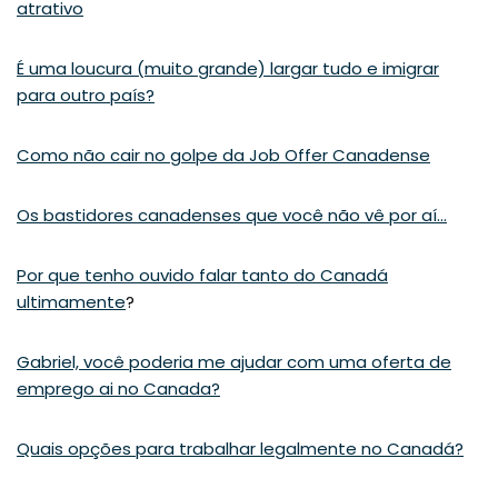
atrativo
É uma loucura (muito grande) largar tudo e imigrar
para outro país?
Como não cair no golpe da Job Offer Canadense
Os bastidores canadenses que você não vê por aí…
Por que tenho ouvido falar tanto do Canadá
ultimamente
?
Gabriel, você poderia me ajudar com uma oferta de
emprego ai no Canada?
Quais opções para trabalhar legalmente no Canadá?