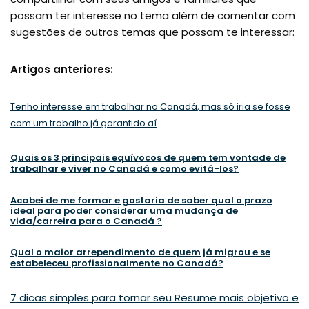
possam ter interesse no tema além de comentar com
sugestões de outros temas que possam te interessar:
Artigos anteriores:
Tenho interesse em trabalhar no Canadá, mas só iria se fosse
com um trabalho já garantido aí
Quais os 3 principais equívocos de quem tem vontade de
trabalhar e viver no Canadá e como evitá-los?
Acabei de me formar e gostaria de saber qual o prazo
ideal para poder considerar uma mudança de
vida/carreira para o Canadá ?
Qual o maior arrependimento de quem já migrou e se
estabeleceu profissionalmente no Canadá?
7 dicas simples para tornar seu Resume mais objetivo e