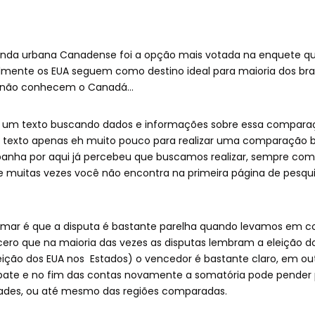
enda urbana Canadense foi a opção mais votada na enquete qu
almente os EUA seguem como destino ideal para maioria dos bras
a não conhecem o Canadá…
 um texto buscando dados e informações sobre essa comparaçã
um texto apenas eh muito pouco para realizar uma comparaçã
ha por aqui já percebeu que buscamos realizar, sempre com
e muitas vezes você não encontra na primeira página de pesqu
mar é que a disputa é bastante parelha quando levamos em c
cero que na maioria das vezes as disputas lembram a eleição d
leição dos EUA nos Estados) o vencedor é bastante claro, em o
pate e no fim das contas novamente a somatória pode pender 
ades, ou até mesmo das regiões comparadas.