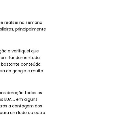
e realizei na semana
ileiros, principalmente
o e verifiquei que
o bem fundamentada
 bastante conteúdo,
isa do google e muito
onsideração todos os
os EUA…. em alguns
utros a contagem dos
para um lado ou outro