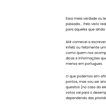
Essa meia verdade ou l
passada…. Pelo visto re
para aqueles que aind
Até comecei a escrever
infeliz ou felizmente 
como quem nos acompan
dicas e informações qu
menos em portugues.
O que podemos sim afir
pontos, mas vou ser sin
quesitos (no caso da e
votos vai para o desem
dependendo das priorid