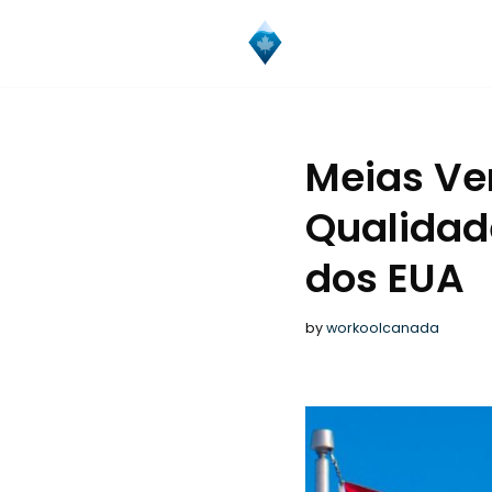
Skip
to
content
Meias Ve
Qualidad
dos EUA
by
workoolcanada