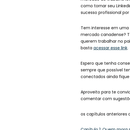
como tornar seu Linkedi
sucesso profissional po
Tem interesse em uma m
mercado canadense? Ten
querem trabalhar no pai
basta
acessar esse link
.
Espero que tenha conseg
sempre que possível te
conectados ainda fique
Aproveito para te convi
comentar com sugestões
os capítulos anteriores 
Capítulo 1: Quem mora