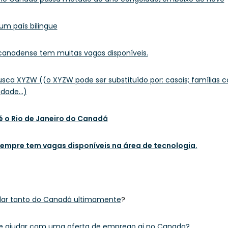
um país bilingue
 canadense tem muitas vagas disponíveis.
ca XYZW ((o XYZW pode ser substituído por: casais; famílias com
lidade…)
é o Rio de Janeiro do Canadá
empre tem vagas disponíveis na área de tecnologia.
alar tanto do Canadá ultimamente
?
me ajudar com uma oferta de emprego ai no Canada?