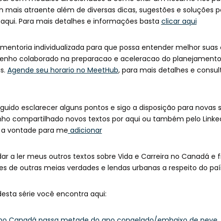
n mais atraente além de diversas dicas, sugestões e soluções 
r aqui. Para mais detalhes e informações basta
clicar aqui
entoria individualizada para que possa entender melhor suas
ho colaborado na preparacao e aceleracao do planejamento d
s.
Agende seu horario no MeetHub
, para mais detalhes e consul
uido esclarecer alguns pontos e sigo a disposição para novas 
nho compartilhado novos textos por aqui ou também pelo Linke
 a vontade para me
adicionar
dar a ler meus outros textos sobre Vida e Carreira no Canadá e 
 de outras meias verdades e lendas urbanas a respeito do paí
desta série você encontra aqui:
 no Canadá passa metade do ano congelado/embaixo de neve