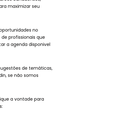
para maximizar seu
 oportunidades no
e profissionais que
tar a agenda disponivel
sugestões de temáticas,
din, se não somos
fique a vontade para
s: